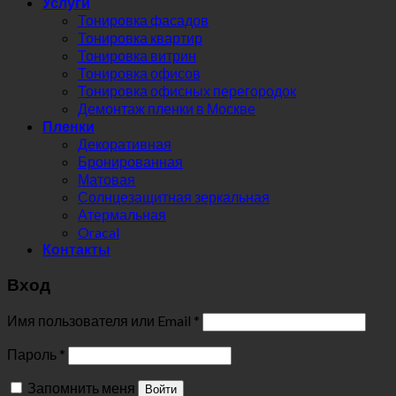
Услуги
Тонировка фасадов
Тонировка квартир
Тонировка витрин
Тонировка офисов
Тонировка офисных перегородок
Демонтаж пленки в Москве
Пленки
Декоративная
Бронированная
Матовая
Солнцезащитная зеркальная
Атермальная
Oracal
Контакты
Вход
Имя пользователя или Email
*
Пароль
*
Запомнить меня
Войти