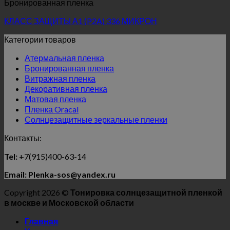
Бронированная пленка
КЛАСС ЗАЩИТЫ А1 (P2A) 336 МИКРОН
Категории товаров
Атермальная пленка
Бронированная пленка
Витражная пленка
Декоративная пленка
Матовая пленка
Пленка Oracal
Солнцезащитные зеркальные пленки
Контакты:
Tel:
+7(915)400-63-14
Email: Plenka-sos@yandex.ru
Copyright 2026 ©
Тонировка солнцезащитной пленкой
в москве и Московской области
Главная