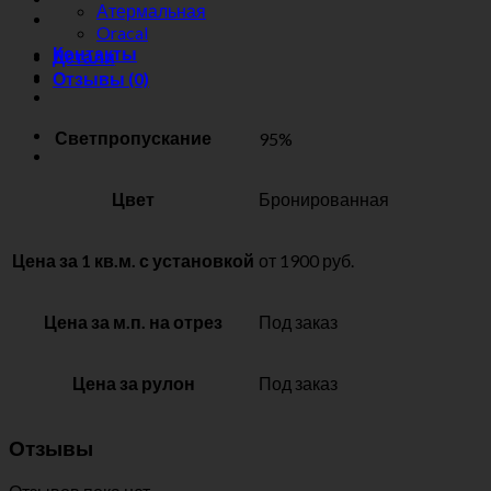
Атермальная
Oracal
Контакты
Детали
Отзывы (0)
Светпропускание
95%
Цвет
Бронированная
Цена за 1 кв.м. с установкой
от 1900 руб.
Цена за м.п. на отрез
Под заказ
Цена за рулон
Под заказ
Отзывы