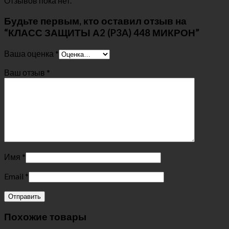
Отзывов пока нет.
Будьте первым, кто оставил отзыв на
“КЛАСС ЗАЩИТЫ А2 (P3A) 448 МИКРОН”
Ваша оценка
*
Ваш отзыв
*
Имя
*
Email
*
Похожие товары