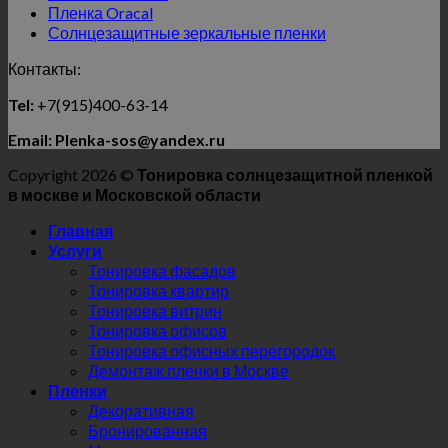
Пленка Oracal
Солнцезащитные зеркальные пленки
Контакты:
Tel:
+7(915)400-63-14
Email: Plenka-sos@yandex.ru
Copyright 2026 ©
Тонировка солнцезащитной пленкой
в москве и Московской области
Главная
Услуги
Тонировка фасадов
Тонировка квартир
Тонировка витрин
Тонировка офисов
Тонировка офисных перегородок
Демонтаж пленки в Москве
Пленки
Декоративная
Бронированная