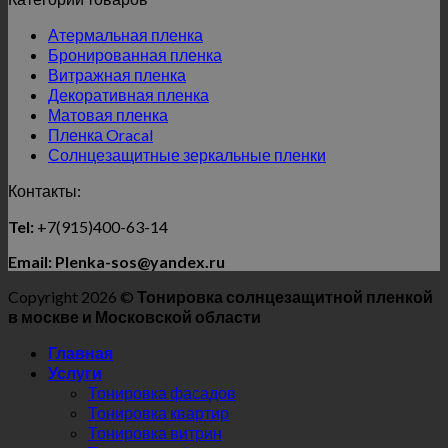
Атермальная пленка
Бронированная пленка
Витражная пленка
Декоративная пленка
Матовая пленка
Пленка Oracal
Солнцезащитные зеркальные пленки
Контакты:
Tel:
+7(915)400-63-14
Email: Plenka-sos@yandex.ru
Copyright 2026 ©
Тонировка солнцезащитной пленкой
в москве и Московской области
Главная
Услуги
Тонировка фасадов
Тонировка квартир
Тонировка витрин